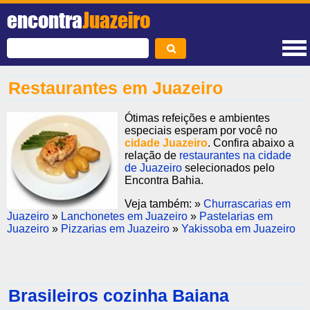
encontra
Juazeiro
Restaurantes em Juazeiro
Ótimas refeições e ambientes
especiais esperam por você no
cidade Juazeiro
. Confira abaixo a
relação de
restaurantes na cidade
de Juazeiro
selecionados pelo
Encontra Bahia.
Veja também: »
Churrascarias em
Juazeiro
»
Lanchonetes em Juazeiro
»
Pastelarias em
Juazeiro
»
Pizzarias em Juazeiro
»
Yakissoba em Juazeiro
Brasileiros cozinha Baiana