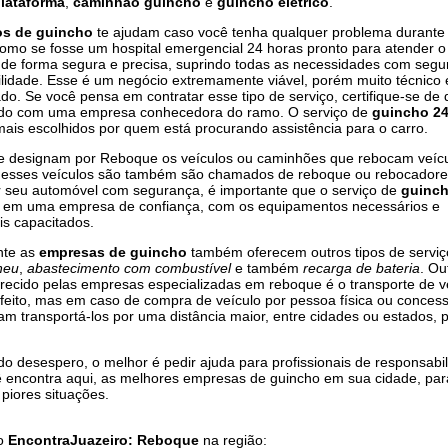
lataforma
,
caminhão guincho
e
guincho elétrico
.
os de guincho
te ajudam caso você tenha qualquer problema durante
 como se fosse um hospital emergencial 24 horas pronto para atender o
de forma segura e precisa, suprindo todas as necessidades com segu
lidade. Esse é um negócio extremamente viável, porém muito técnico 
ado. Se você pensa em contratar esse tipo de serviço, certifique-se de
ndo com uma empresa conhecedora do ramo. O serviço de
guincho 24
ais escolhidos por quem está procurando assistência para o carro.
 designam por Reboque os veículos ou caminhões que rebocam veíc
, esses veículos são também são chamados de reboque ou rebocadore
r seu automóvel com segurança, é importante que o serviço de
guinc
o em uma empresa de confiança, com os equipamentos necessários e
is capacitados.
nte as
empresas de guincho
também oferecem outros tipos de servi
neu
,
abastecimento com combustível
e também
recarga de bateria
. Ou
erecido pelas empresas especializadas em reboque é o transporte de v
feito, mas em caso de compra de veículo por pessoa física ou concess
am transportá-los por uma distância maior, entre cidades ou estados, 
do desespero, o melhor é pedir ajuda para profissionais de responsabi
ê encontra aqui, as melhores empresas de guincho em sua cidade, par
 piores situações.
do
EncontraJuazeiro: Reboque
na região: