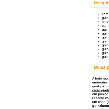
Pesqui
cami
guin
serv
cami
guin
guin
guin
guin
guin
guin
guin
guin
Dicas 
A todo mom
emergênci
qualquer 
carro queb
em pânico
rebocar ca
um cabo (c
guindaste