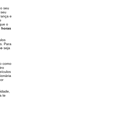
 o seu
 seu
rança e
e
 que o
 horas
ulos
s. Para
ho
seja
ço como
tro
eículos
ionária
por
lidade,
a te