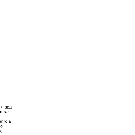
m e
seu
ntrar
u
enrola
po
a
,