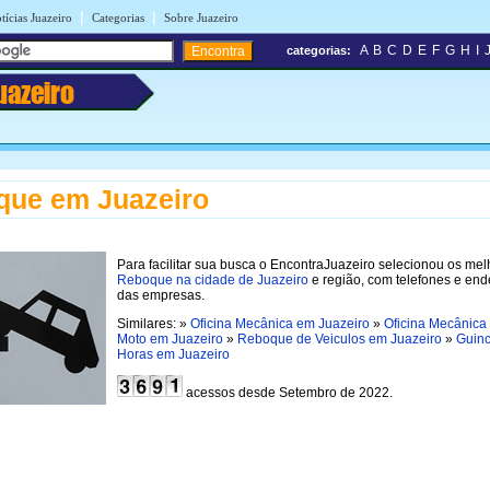
|
|
tícias Juazeiro
Categorias
Sobre Juazeiro
A
B
C
D
E
F
G
H
I
categorias:
uazeiro
que em Juazeiro
Para facilitar sua busca o EncontraJuazeiro selecionou os me
Reboque na cidade de Juazeiro
e região, com telefones e en
das empresas.
Similares: »
Oficina Mecânica em Juazeiro
»
Oficina Mecânica
Moto em Juazeiro
»
Reboque de Veiculos em Juazeiro
»
Guin
Horas em Juazeiro
acessos desde Setembro de 2022.