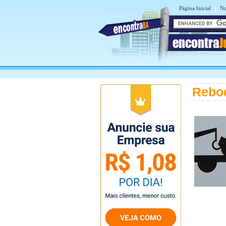
|
Página Inicial
No
encontra
J
Rebo