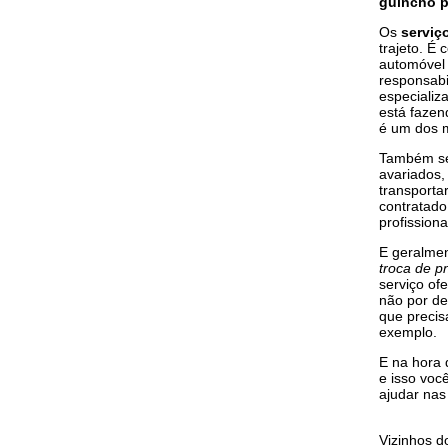
guincho p
Os
serviç
trajeto. É
automóvel 
responsabi
especializ
está faze
é um dos m
Também se
avariados
transporta
contratad
profissiona
E geralme
troca de p
serviço of
não por de
que precis
exemplo.
E na hora 
e isso voc
ajudar nas
Vizinhos 