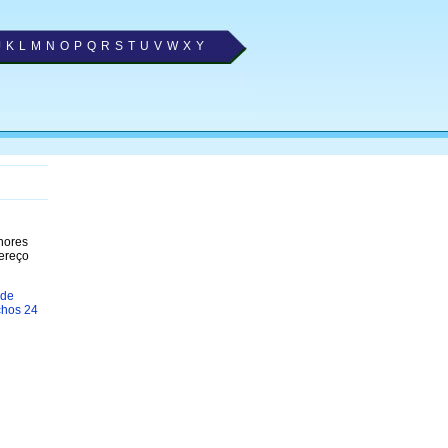
J
K
L
M
N
O
P
Q
R
S
T
U
V
W
X
Y
lhores
dereço
 de
chos 24