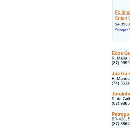
Ecos Gu
R. Maria 
(87) 999
Jua Gui
R. Manoel
(74) 3611
Jorginh
R. da Gal
(87) 988
Petrogu
BR-428, 5
(87) 386