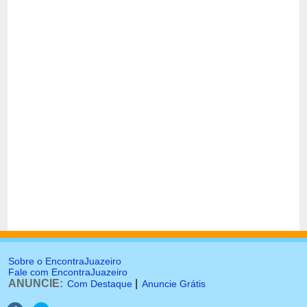
Sobre o EncontraJuazeiro
Fale com EncontraJuazeiro
ANUNCIE:
|
Com Destaque
Anuncie Grátis