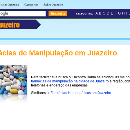
|
|
tícias Juazeiro
Categorias
Sobre Juazeiro
A
B
C
D
E
F
G
H
I
categorias:
uazeiro
cias de Manipulação em Juazeiro
Para facilitar sua busca o Encontra Bahia selecionou as melho
farmácias de manipulação na cidade de Juazeiro
e região, co
telefones e endereço das empresas.
Similares: »
Farmácias Homeopáticas em Juazeiro