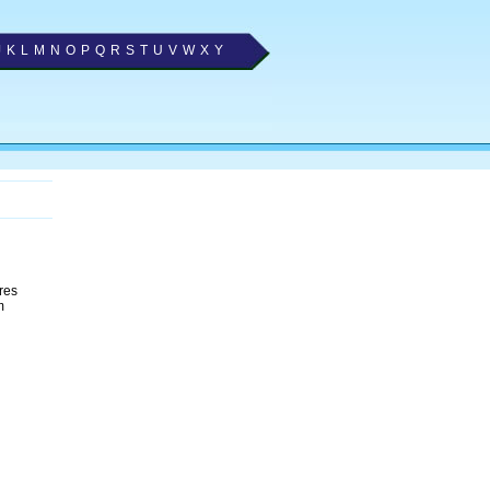
J
K
L
M
N
O
P
Q
R
S
T
U
V
W
X
Y
res
m