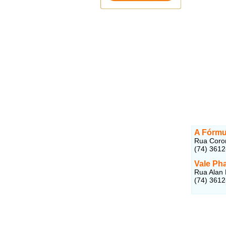
A Fórmu
Rua Coron
(74) 361
Vale Ph
Rua Alan 
(74) 361