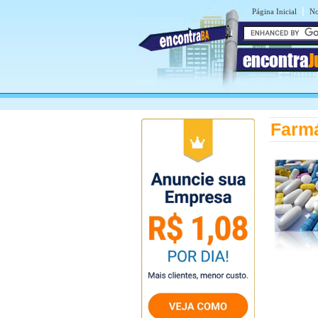
|
Página Inicial
No
encontra
J
Farmá