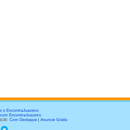
e o EncontraJuazeiro
 com EncontraJuazeiro
Com Destaque
Anuncie Grátis
CIE:
|