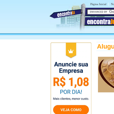
|
Página Inicial
No
encontra
J
Alugu