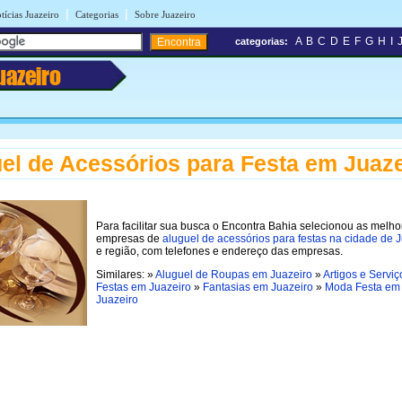
|
|
tícias Juazeiro
Categorias
Sobre Juazeiro
A
B
C
D
E
F
G
H
I
categorias:
uazeiro
el de Acessórios para Festa em Juaze
Para facilitar sua busca o Encontra Bahia selecionou as melho
empresas de
aluguel de acessórios para festas na cidade de 
e região, com telefones e endereço das empresas.
Similares: »
Aluguel de Roupas em Juazeiro
»
Artigos e Serviç
Festas em Juazeiro
»
Fantasias em Juazeiro
»
Moda Festa em
Juazeiro