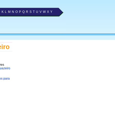
J
K
L
M
N
O
P
Q
R
S
T
U
V
W
X
Y
iro
res
Juazeiro
os para